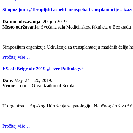
Simpozijum: „Terapijski aspekti neuspeha transplantacije – izazo
Datum održavanja
: 20. jun 2019.
Mesto održavanja
: Svečana sala Medicinskog fakulteta u Beogradu
Simpozijum organizuje Udruženje za transplantaciju matičnih ćelija 
Pročitaj više…
EScoP Belgrade 2019 „Liver Pathology“
Date
: May, 24 – 26, 2019.
Venue
: Tourist Organization of Serbia
U organizaciji Srpskog Udruženja za patologiju, Naučnog društva Srb
Pročitaj više…