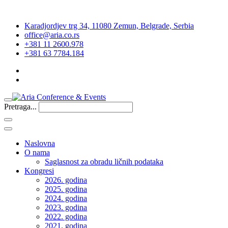
Karadjordjev trg 34, 11080 Zemun, Belgrade, Serbia
office@aria.co.rs
+381 11 2600.978
+381 63 7784.184
Pretraga...
Naslovna
O nama
Saglasnost za obradu ličnih podataka
Kongresi
2026. godina
2025. godina
2024. godina
2023. godina
2022. godina
2021. godina