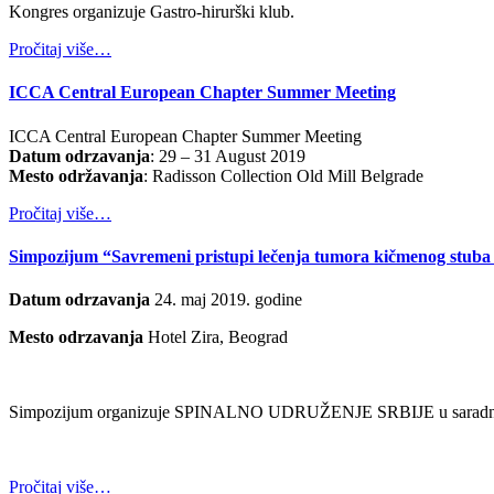
Kongres organizuje Gastro-hirurški klub.
Pročitaj više…
ICCA Central European Chapter Summer Meeting
ICCA Central European Chapter Summer Meeting
Datum odrzavanja
: 29 – 31 August 2019
Mesto održavanja
: Radisson Collection Old Mill Belgrade
Pročitaj više…
Simpozijum “Savremeni pristupi lečenja tumora kičmenog stuba
Datum odrzavanja
24. maj 2019. godine
Mesto odrzavanja
Hotel Zira, Beograd
Simpozijum organizuje SPINALNO UDRUŽENJE SRBIJE u sa
Pročitaj više…