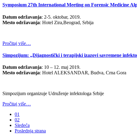
Symposium 27th International Meeting on Forensic Medicine Al
Datum održavanja
: 2-5. oktobar, 2019.
Mesto održavanja
: Hotel Zira,Beograd, Srbija
Pročitaj više…
Simpozijum: „Dijagnostički i terapijski izazovi savremene infekto
Datum održavanja
: 10 – 12. maj 2019.
Mesto održavanja
: Hotel ALEKSANDAR, Budva, Crna Gora
Simpozijum organizuje Udruženje infektologa Srbije
Pročitaj više…
01
02
Sledeća
Poslednja strana