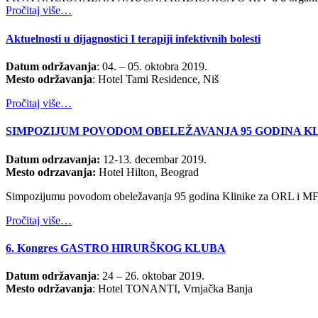
Pročitaj više…
Aktuelnosti u dijagnostici I terapiji infektivnih bolesti
Datum održavanja
: 04. – 05. oktobra 2019.
Mesto održavanja
: Hotel Tami Residence, Niš
Pročitaj više…
SIMPOZIJUM POVODOM OBELEŽAVANJA 95 GODINA KLI
Datum odrzavanja:
12-13. decembar 2019.
Mesto odrzavanja:
Hotel Hilton, Beograd
Simpozijumu povodom obeležavanja 95 godina Klinike za ORL i MFH K
Pročitaj više…
6. Kongres GASTRO HIRURŠKOG KLUBA
Datum održavanja
: 24 – 26. oktobar 2019.
Mesto održavanja
: Hotel TONANTI, Vrnjačka Banja