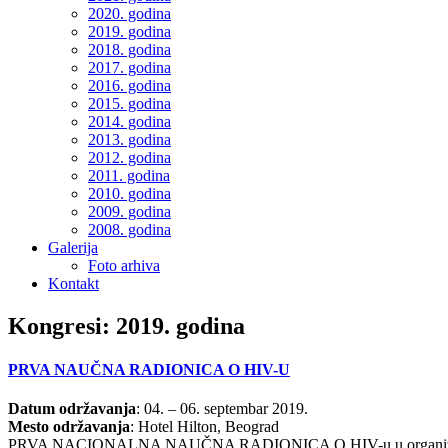
2020. godina
2019. godina
2018. godina
2017. godina
2016. godina
2015. godina
2014. godina
2013. godina
2012. godina
2011. godina
2010. godina
2009. godina
2008. godina
Galerija
Foto arhiva
Kontakt
Kongresi: 2019. godina
PRVA NAUČNA RADIONICA O HIV-U
Datum održavanja
: 04. – 06. septembar 2019.
Mesto održavanja
: Hotel Hilton, Beograd
PRVA NACIONALNA NAUČNA RADIONICA O HIV-u u organizaciji U