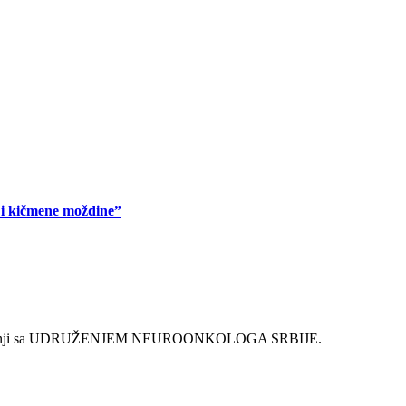
 i kičmene moždine”
radnji sa UDRUŽENJEM NEUROONKOLOGA SRBIJE.