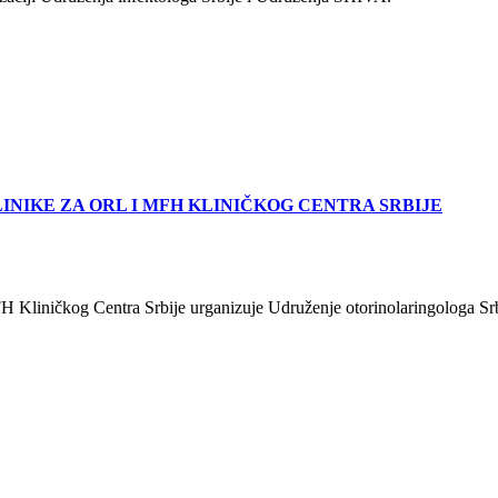
NIKE ZA ORL I MFH KLINIČKOG CENTRA SRBIJE
liničkog Centra Srbije urganizuje Udruženje otorinolaringologa Srb