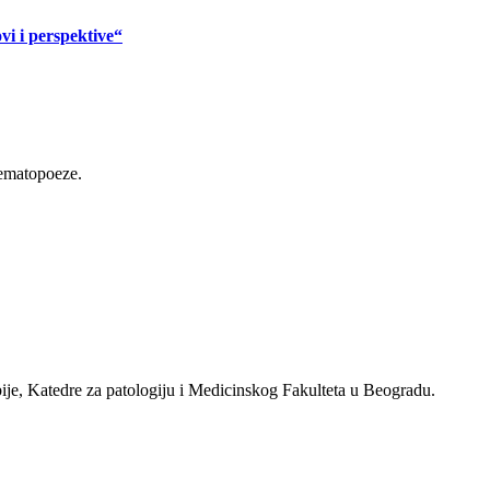
vi i perspektive“
hematopoeze.
ije, Katedre za patologiju i Medicinskog Fakulteta u Beogradu.