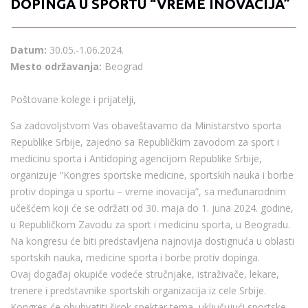
DOPINGA U SPORTU “VREME INOVACIJA”
Datum:
30.05.-1.06.2024.
Mesto održavanja:
Beograd
Poštovane kolege i prijatelji,
Sa zadovoljstvom Vas obaveštavamo da Ministarstvo sporta
Republike Srbije, zajedno sa Republičkim zavodom za sport i
medicinu sporta i Antidoping agencijom Republike Srbije,
organizuje ”Kongres sportske medicine, sportskih nauka i borbe
protiv dopinga u sportu – vreme inovacija”, sa međunarodnim
učešćem koji će se održati od 30. maja do 1. juna 2024. godine,
u Republičkom Zavodu za sport i medicinu sporta, u Beogradu.
Na kongresu će biti predstavljena najnovija dostignuća u oblasti
sportskih nauka, medicine sporta i borbe protiv dopinga.
Ovaj događaj okupiće vodeće stručnjake, istraživače, lekare,
trenere i predstavnike sportskih organizacija iz cele Srbije.
Kongres će obuhvatiti širok spektar tema, uključujući sportske