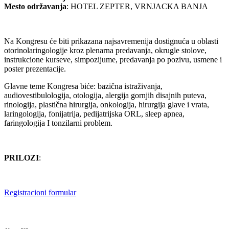
Mesto održavanja
: HOTEL ZEPTER, VRNJACKA BANJA
Na Kongresu će biti prikazana najsavremenija dostignuća u oblasti
otorinolaringologije kroz plenarna predavanja, okrugle stolove,
instrukcione kurseve, simpozijume, predavanja po pozivu, usmene i
poster prezentacije.
Glavne teme Kongresa biće: bazična istraživanja,
audiovestibulologija, otologija, alergija gornjih disajnih puteva,
rinologija, plastična hirurgija, onkologija, hirurgija glave i vrata,
laringologija, fonijatrija, pedijatrijska ORL, sleep apnea,
faringologija I tonzilarni problem.
PRILOZI
:
Registracioni formular