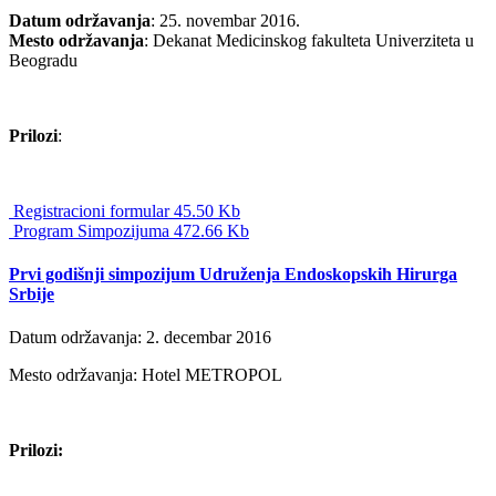
Datum održavanja
: 25. novembar 2016.
Mesto održavanja
: Dekanat Medicinskog fakulteta Univerziteta u
Beogradu
Prilozi
:
Registracioni formular 45.50 Kb
Program Simpozijuma 472.66 Kb
Prvi godišnji simpozijum Udruženja Endoskopskih Hirurga
Srbije
Datum održavanja: 2. decembar 2016
Mesto održavanja: Hotel METROPOL
Prilozi: